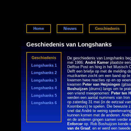
Home
Nieuws
Geschiedenis
Geschiedenis van Longshanks
Geschiedenis
De geschiedenis van Longshanks begin
mei 1986:
André Kamer
plaatste een 
Longshanks 1
Delftse Post en hing in het Musisch
Delft een briefje op met de melding dat 
Longshanks 2
muzikanten zocht om een band op te 
kwamen twee reacties op en op woe
Longshanks 3
kwamen
Peter van Heijningen
(gitaa
Longshanks 4
Boshuijzen
(drums) langs om te prat
een vriend meegenomen:
Peter ten H
Longshanks 5
werden een aantal nummers van Iro
op zaterdag 31 mei (in de eetzaal va
Longshanks 6
Koornbeurs) te spelen. Die bewuste z
snel dat André te weinig speelervari
kunnen komen met de anderen. André 
en de anderen gingen samen verder e
Enforcer
op. Rob Boshuijzen kende 
van de Graaf
, en er werd een tweede 