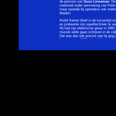
de persoon van
Guus Linneman
. De
materiaal onder aanvoering van Peter
maar speelde bij optredens ook materi
Maiden.
André Kamer bleef in de tussentijd echt
en probeerde zijn speeltechniek te ve
Hij had zijn elektrische gitaar in 1983
muziek wilde gaan schrijven in de sti
Dat was dan ook precies wat hij ging
In maart van 1987 schreef hij de teks
Circles
" en in april bracht hij een m
van Heijningen om de muziek te bespre
gecomponeerd had, wat aanleiding wa
aanpassingen. Daarna ontstond in s
Boshuijzen het idee om het nummer 
muzikanten te gaan uitwerken en op 
een echte 16-sporen studio. Dit leidde 
oprichting van
Longshanks nr. 1